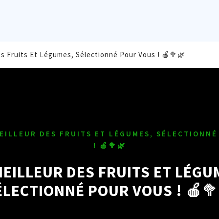
es Fruits Et Légumes, Sélectionné Pour Vous ! 🍎🥦🌿
EILLEUR DES FRUITS ET LÉGUMES, SÉLECTIONNÉ
! 🍎🥦🌿
MEILLEUR DES FRUITS ET LÉGU
ÉLECTIONNÉ POUR VOUS ! 🍎🥦