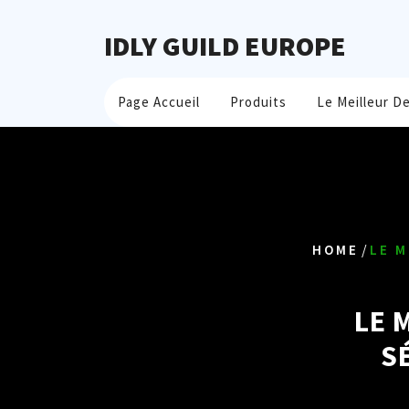
IDLY GUILD EUROPE
Page Accueil
Produits
Le Meilleur D
/
HOME
LE M
LE 
S